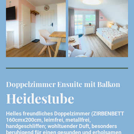
Doppelzimmer Ensuite mit Balkon
Heidestube
Helles freundliches Doppelzimmer (ZIRBENBETT
160cmx200cm, leimfrei, metallfrei,
handgeschliffen; wohltuender Duft, besonders
beruhigend für einen gesunden und erholsamen