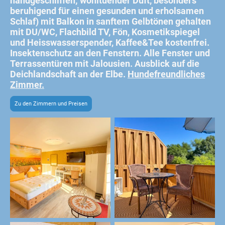
handgeschliffen; wohltuender Duft, besonders
beruhigend für einen gesunden und erholsamen
Schlaf) mit Balkon in sanftem Gelbtönen gehalten
mit DU/WC, Flachbild TV, Fön, Kosmetikspiegel
und Heisswasserspender, Kaffee&Tee kostenfrei.
Insektenschutz an den Fenstern. Alle Fenster und
Terrassentüren mit Jalousien. Ausblick auf die
Deichlandschaft an der Elbe.
Hundefreundliches
Zimmer.
Zu den Zimmern und Preisen