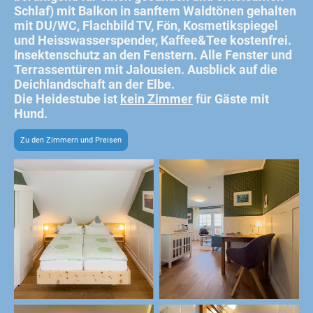
Schlaf) mit Balkon in sanftem Waldtönen gehalten
mit DU/WC, Flachbild TV, Fön, Kosmetikspiegel
und Heisswasserspender, Kaffee&Tee kostenfrei.
Insektenschutz an den Fenstern. Alle Fenster und
Terrassentüren mit Jalousien. Ausblick auf die
Deichlandschaft an der Elbe.
Die Heidestube ist
kein Zimmer
für Gäste mit
Hund.
Zu den Zimmern und Preisen