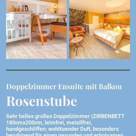
Doppelzimmer Ensuite mit Balkon
Rosenstube
Sehr helles großes Doppelzimmer (ZIRBENBETT
180cmx200cm, leimfrei, metallfrei,
handgeschliffen; wohltuender Duft, besonders
beruhigend für einen gesunden und erholsamen