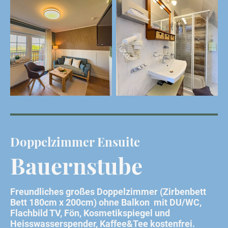
Doppelzimmer Ensuite
Bauernstube
Freundliches großes Doppelzimmer (Zirbenbett
Bett 180cm x 200cm) ohne Balkon mit DU/WC,
Flachbild TV, Fön, Kosmetikspiegel und
Heisswasserspender, Kaffee&Tee kostenfrei.