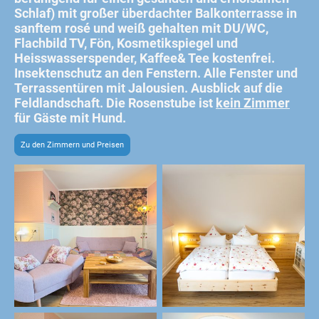
Schlaf) mit großer überdachter Balkonterrasse in
sanftem rosé und weiß gehalten mit DU/WC,
Flachbild TV, Fön, Kosmetikspiegel und
Heisswasserspender, Kaffee& Tee kostenfrei.
Insektenschutz an den Fenstern. Alle Fenster und
Terrassentüren mit Jalousien. Ausblick auf die
Feldlandschaft. Die Rosenstube ist
kein Zimmer
für Gäste mit Hund.
Zu den Zimmern und Preisen